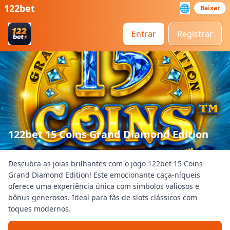
122bet
🌐
Baixar
Entrar
Registrar
122bet 15 Coins Grand Diamond Edition
Descubra as joias brilhantes com o jogo 122bet 15 Coins
Grand Diamond Edition! Este emocionante caça-níqueis
oferece uma experiência única com símbolos valiosos e
bônus generosos. Ideal para fãs de slots clássicos com
toques modernos.