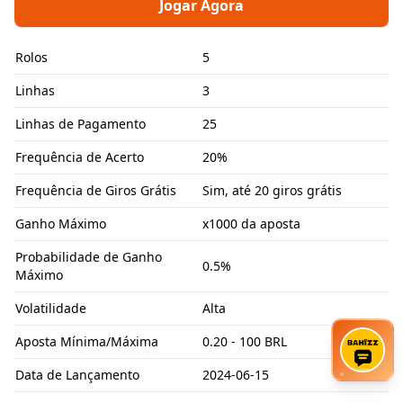
Jogar Agora
Rolos
5
Linhas
3
Linhas de Pagamento
25
Frequência de Acerto
20%
Frequência de Giros Grátis
Sim, até 20 giros grátis
Ganho Máximo
x1000 da aposta
Probabilidade de Ganho
0.5%
Máximo
Volatilidade
Alta
Aposta Mínima/Máxima
0.20 - 100 BRL
Data de Lançamento
2024-06-15