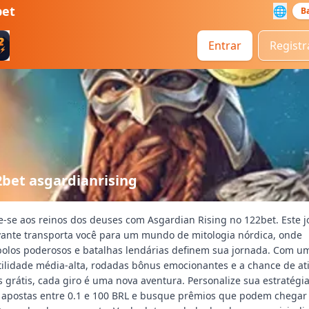
bet
🌐
B
Entrar
Registr
2bet asgardianrising
e-se aos reinos dos deuses com Asgardian Rising no 122bet. Este 
vante transporta você para um mundo de mitologia nórdica, onde
olos poderosos e batalhas lendárias definem sua jornada. Com u
tilidade média-alta, rodadas bônus emocionantes e a chance de at
s grátis, cada giro é uma nova aventura. Personalize sua estratégi
apostas entre 0.1 e 100 BRL e busque prêmios que podem chegar