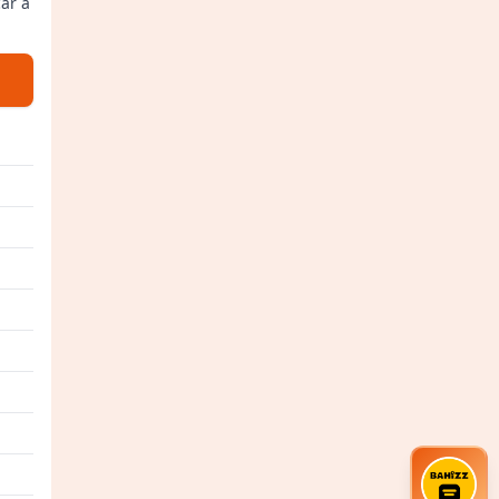
car a