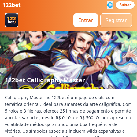
122bet
🌐
Baixar
Entrar
Registrar
122bet Calligraphy Master
Calligraphy Master no 122bet é um jogo de slots com
temática oriental, ideal para amantes da arte caligráfica. Com
5 rolos e 3 fileiras, oferece 25 linhas de pagamento e permite
apostas variadas, desde R$ 0,10 até R$ 500. O jogo apresenta
volatilidade média, garantindo uma boa frequência de
vitórias. Os símbolos especiais incluem wilds expansivas e