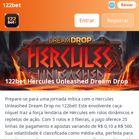
122bet
🌐
Baixar
Entrar
Registrar
122bet Hercules Unleashed Dream Drop
Prepare-se para uma jornada mítica com o Hercules
Unleashed Dream Drop no 122bet! Este envolvente caça-
níquel traz a força lendária de Hércules em rolos dinâmicos e
repletos de ação. Com 5 rolos e 3 fileiras, o jogo oferece 25
linhas de pagamento e apostas variando de R$ 0,10 a R$ 500.
Sua volatilidade é classificada como média-alta, perfeita para