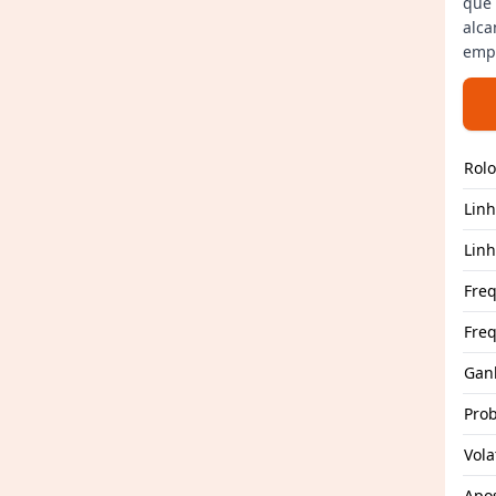
que 
alca
emp
Rolo
Lin
Lin
Freq
Freq
Gan
Pro
Vola
Apo