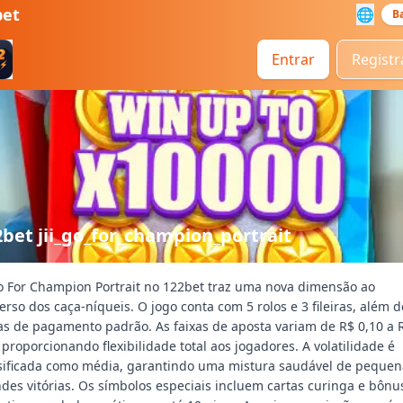
bet
🌐
B
Entrar
Registr
2bet jii_go_for_champion_portrait
Go For Champion Portrait no 122bet traz uma nova dimensão ao
erso dos caça-níqueis. O jogo conta com 5 rolos e 3 fileiras, além d
as de pagamento padrão. As faixas de aposta variam de R$ 0,10 a 
 proporcionando flexibilidade total aos jogadores. A volatilidade é
sificada como média, garantindo uma mistura saudável de pequen
des vitórias. Os símbolos especiais incluem cartas curinga e bônu