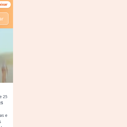
aixar
ar
e 25
R$
as e
s