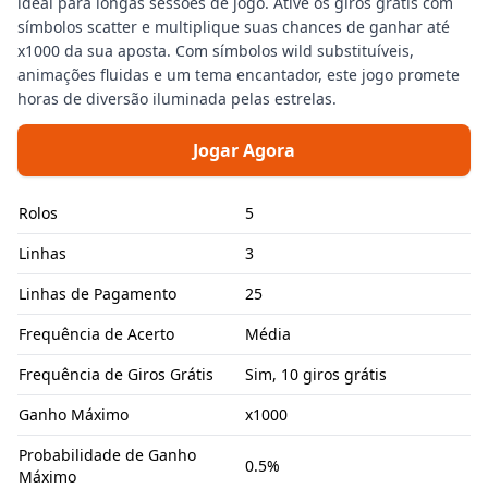
ideal para longas sessões de jogo. Ative os giros grátis com
símbolos scatter e multiplique suas chances de ganhar até
x1000 da sua aposta. Com símbolos wild substituíveis,
animações fluidas e um tema encantador, este jogo promete
horas de diversão iluminada pelas estrelas.
Jogar Agora
Rolos
5
Linhas
3
Linhas de Pagamento
25
Frequência de Acerto
Média
Frequência de Giros Grátis
Sim, 10 giros grátis
Ganho Máximo
x1000
Probabilidade de Ganho
0.5%
Máximo