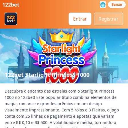
122bet
🌐
Baixar
Entrar
Registrar
122bet Starlight Princess 1000
Descubra o encanto das estrelas com o Starlight Princess
1000 no 122bet! Este popular título combina elementos de
magia, romance e grandes prêmios em um design
visualmente impressionante. Com 5 rolos e 3 fileiras, o jogo
conta com 25 linhas de pagamento e apostas que variam
entre R$ 0,10 e R$ 500. A volatilidade é média, tornando-o