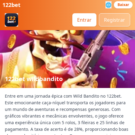
122bet
🌐
Baixar
Entrar
Registrar
122bet wildbandito
Entre em uma jornada épica com Wild Bandito no 122bet.
Este emocionante caça-níquel transporta os jogadores para
um mundo de aventuras e recompensas generosas. Com
gráficos vibrantes e mecânicas envolventes, o jogo oferece
uma experiência única com 5 rolos, 3 fileiras e 25 linhas de
pagamento. A taxa de acerto é de 28%, proporcionando boas